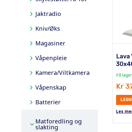
Jaktradio
Kniv/Øks
Magasiner
Lava
Våpenpleie
30x4
Kamera/Viltkamera
På lager
Kr 3
Våpenskap
LEGG
Batterier
Les me
Matforedling og
slakting