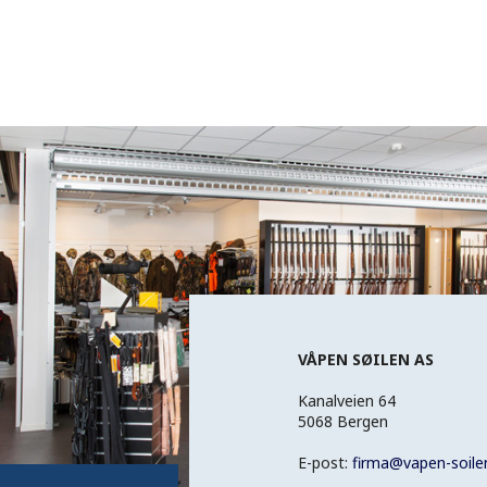
VÅPEN SØILEN AS
Kanalveien 64
5068 Bergen
E-post:
firma
@
vapen-soile