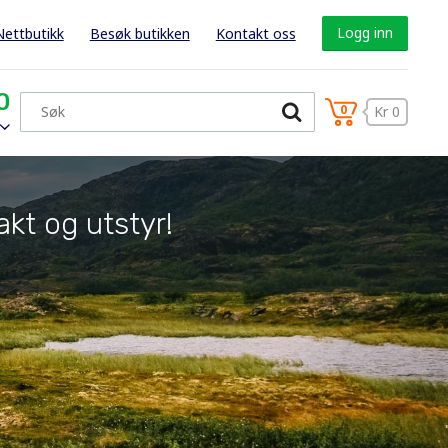
Logg inn
Nettbutikk
Besøk butikken
Kontakt oss
0
0
Kr 0
akt og utstyr!