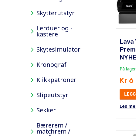
Skytterutstyr
Lerduer og -
kastere
Lava
Skytesimulator
Prem
NYHE
Kronograf
På lager
Klikkpatroner
Kr 6
Slipeutstyr
LEGG
Les me
Sekker
Bærerem /
matchrem /