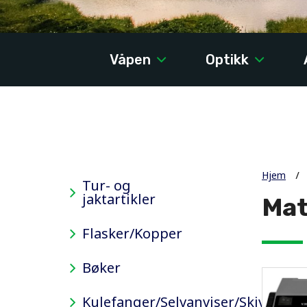
Våpen
Optikk
Hjem
Tur- og
jaktartikler
Mat
Flasker/Kopper
Bøker
Kulefanger/Selvanviser/Skiver