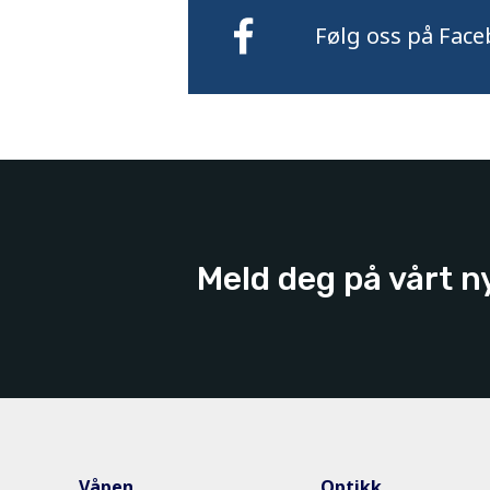
Følg oss på Face
Meld deg på vårt n
Våpen
Optikk