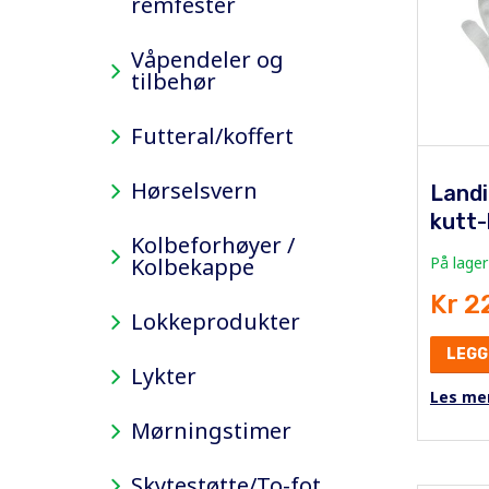
remfester
Våpendeler og
tilbehør
Futteral/koffert
Hørselsvern
Landi
kutt-
Kolbeforhøyer /
Kolbekappe
På lager
Kr 2
Lokkeprodukter
LEGG
Lykter
Les me
Mørningstimer
Skytestøtte/To-fot