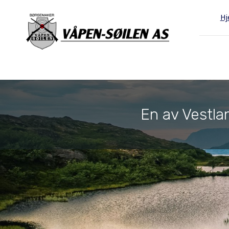
H
En av Vestlan