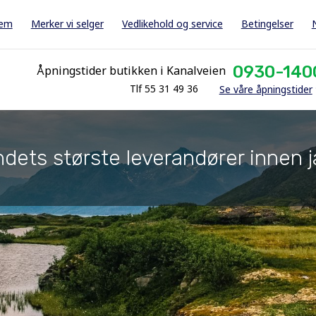
jem
Merker vi selger
Vedlikehold og service
Betingelser
0930-140
Åpningstider butikken i Kanalveien
Tlf 55 31 49 36
Se våre åpningstider
dets største leverandører innen j