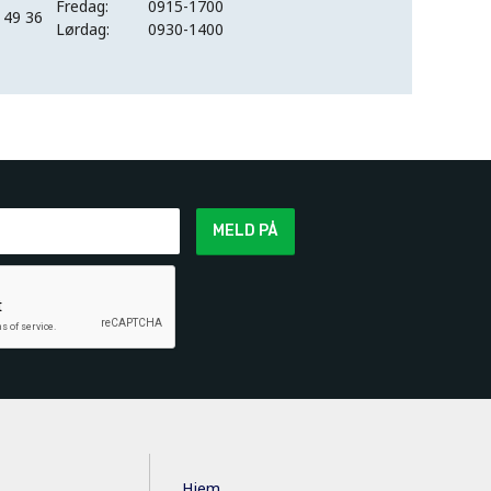
Fredag:
0915-1700
 49 36
Lørdag:
0930-1400
MELD PÅ
Hjem