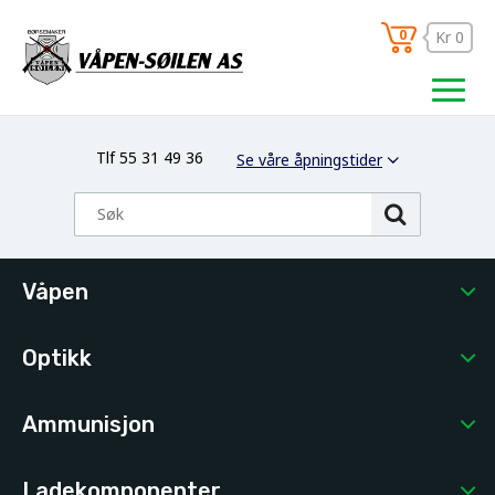
0
Kr 0
Tlf 55 31 49 36
Se våre åpningstider
Våpen
Optikk
Ammunisjon
Ladekomponenter