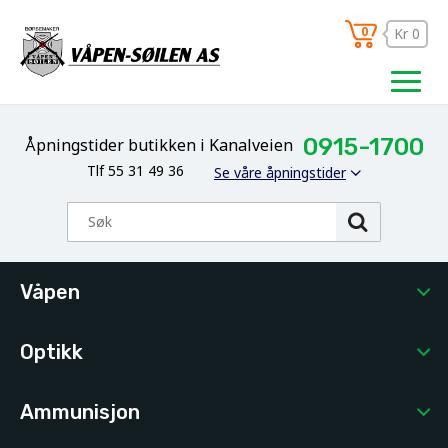
0
Kr 0
0915-1700
Åpningstider butikken i Kanalveien
Tlf 55 31 49 36
Se våre åpningstider
Våpen
Optikk
Ammunisjon