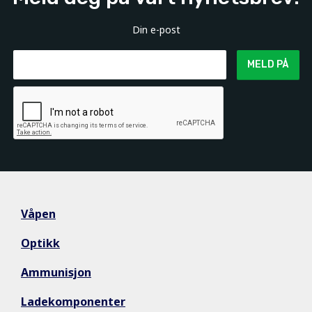
Din e-post
MELD PÅ
Våpen
Optikk
Ammunisjon
Ladekomponenter