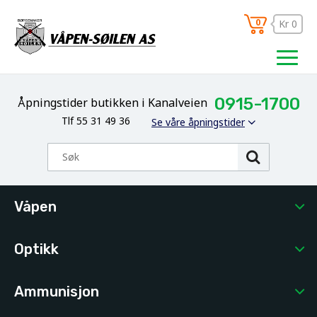
0
Kr 0
0915-1700
Åpningstider butikken i Kanalveien
Tlf 55 31 49 36
Se våre åpningstider
Våpen
Optikk
Ammunisjon