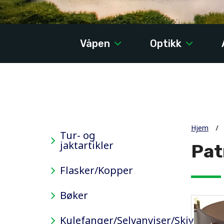
Våpen
Optikk
Hjem
Tur- og
jaktartikler
Pat
Flasker/Kopper
Bøker
Kulefanger/Selvanviser/Skiver