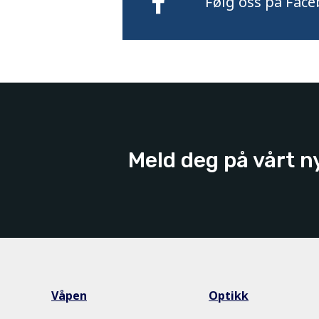
Følg oss på Face
Meld deg på vårt n
Våpen
Optikk