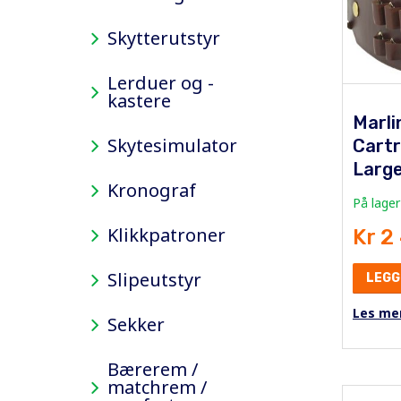
Skytterutstyr
Lerduer og -
kastere
Marli
Skytesimulator
Cartr
Larg
Kronograf
På lager
Klikkpatroner
Kr 2
Slipeutstyr
LEGG
Les me
Sekker
Bærerem /
matchrem /