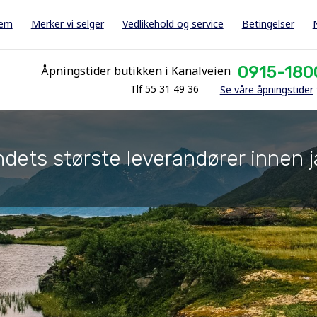
jem
Merker vi selger
Vedlikehold og service
Betingelser
0915-180
Åpningstider butikken i Kanalveien
Tlf 55 31 49 36
Se våre åpningstider
dets største leverandører innen j