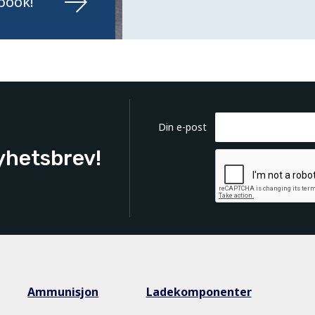
book!
Din e-post
yhetsbrev!
Ammunisjon
Ladekomponenter