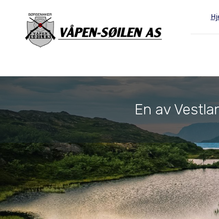
H
En av Vestlan