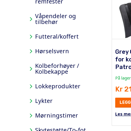
remfester
Våpendeler og
tilbehør
Futteral/koffert
Hørselsvern
Grey 
for ko
Kolbeforhøyer /
Patr
Kolbekappe
På lager
Lokkeprodukter
Kr 2
Lykter
LEGG
Les me
Mørningstimer
Skytestøtte/To-fot