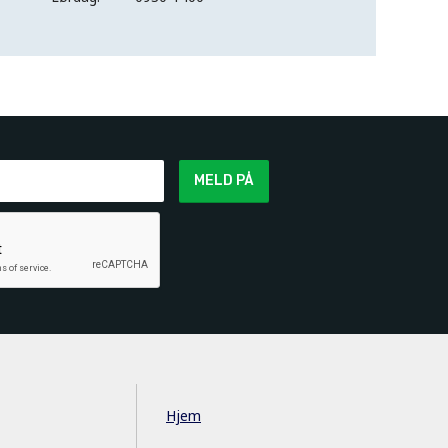
MELD PÅ
Hjem