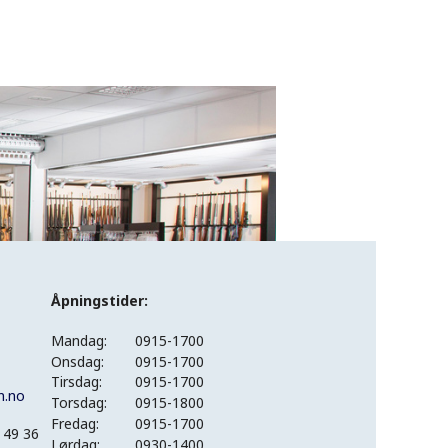
Åpningstider:
Mandag:
0915-1700
Onsdag:
0915-1700
Tirsdag:
0915-1700
n.no
Torsdag:
0915-1800
Fredag:
0915-1700
 49 36
Lørdag:
0930-1400