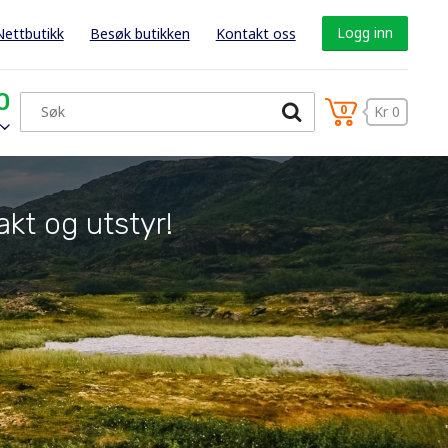
Logg inn
Nettbutikk
Besøk butikken
Kontakt oss
0
0
Kr 0
akt og utstyr!