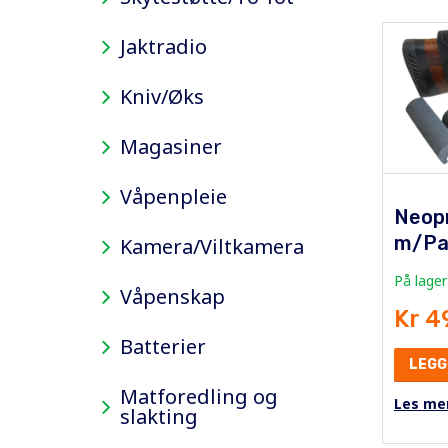
Jaktradio
Kniv/Øks
Magasiner
Våpenpleie
Neop
m/Pat
Kamera/Viltkamera
På lager
Våpenskap
Kr 4
Batterier
LEGG
Matforedling og
Les me
slakting