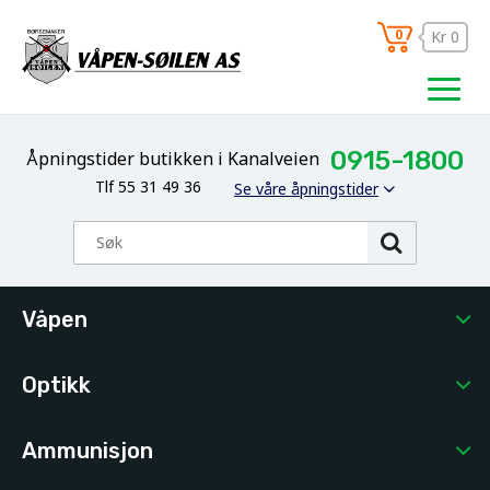
0
Kr 0
0915-1800
Åpningstider butikken i Kanalveien
Tlf 55 31 49 36
Se våre åpningstider
Våpen
Optikk
Ammunisjon