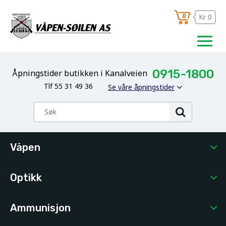
0
Kr 0
0915-1800
Åpningstider butikken i Kanalveien
Tlf 55 31 49 36
Se våre åpningstider
Våpen
Optikk
Ammunisjon