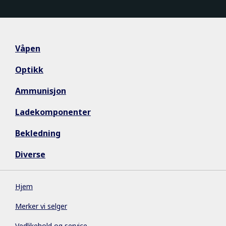
Våpen
Optikk
Ammunisjon
Ladekomponenter
Bekledning
Diverse
Hjem
Merker vi selger
Vedlikehold og service