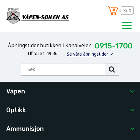
0
Kr 0
0915-1700
Åpningstider butikken i Kanalveien
Tlf 55 31 49 36
Se våre åpningstider
Våpen
Optikk
Ammunisjon