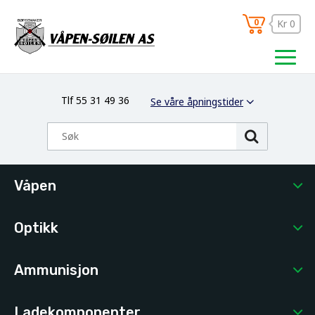
0
Kr 0
Tlf 55 31 49 36
Se våre åpningstider
Våpen
Optikk
Ammunisjon
Ladekomponenter