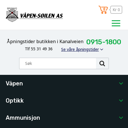
0
Kr 0
0915-1800
Åpningstider butikken i Kanalveien
Tlf 55 31 49 36
Se våre åpningstider
Våpen
Optikk
Ammunisjon