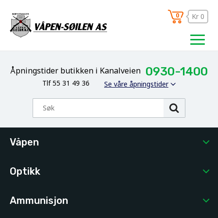
0
Kr 0
0930-1400
Åpningstider butikken i Kanalveien
Tlf 55 31 49 36
Se våre åpningstider
Våpen
Optikk
Ammunisjon