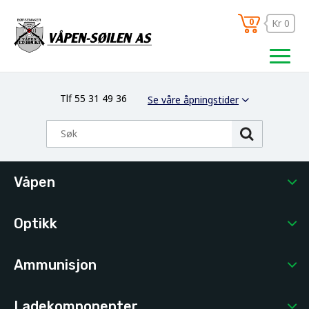
0
Kr 0
Tlf 55 31 49 36
Se våre åpningstider
Våpen
Optikk
Ammunisjon
Ladekomponenter