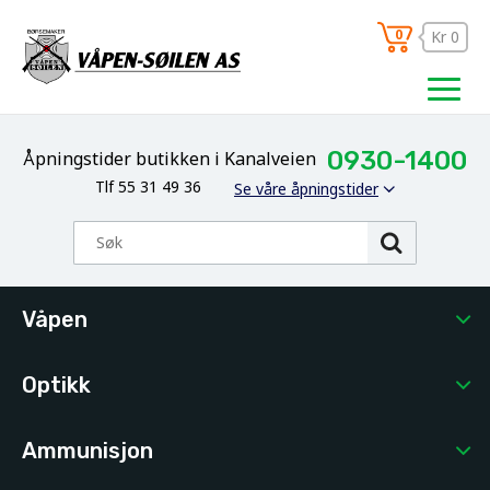
0
Kr 0
0930-1400
Åpningstider butikken i Kanalveien
Tlf 55 31 49 36
Se våre åpningstider
Våpen
Optikk
Ammunisjon