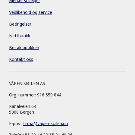
Merker vi selger
Vedlikehold og service
Betingelser
Nettbutikk
Besøk butikken
Kontakt oss
VÅPEN SØILEN AS
Org. nummer: 916 559 844
Kanalveien 64
5068 Bergen
E-post
firma
@
vapen-soilen.no
Telefon 55 32 44 33/55 31 49 36