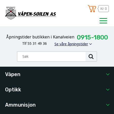
0
Kr 0
0915-1800
Åpningstider butikken i Kanalveien
Tlf 55 31 49 36
Se våre åpningstider
Våpen
Optikk
Ammunisjon