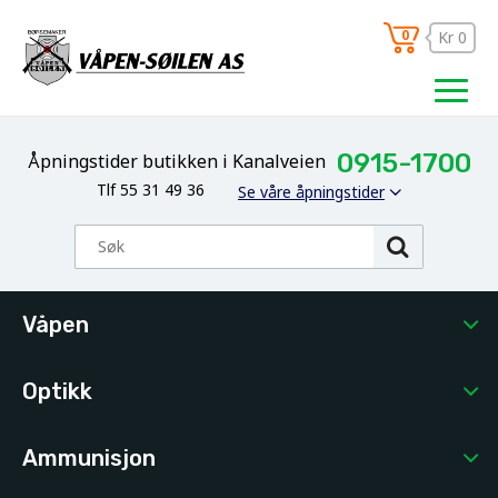
0
Kr 0
0915-1700
Åpningstider butikken i Kanalveien
Tlf 55 31 49 36
Se våre åpningstider
Våpen
Optikk
Ammunisjon