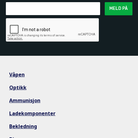
MELD PÅ
Våpen
Optikk
Ammunisjon
Ladekomponenter
Bekledning