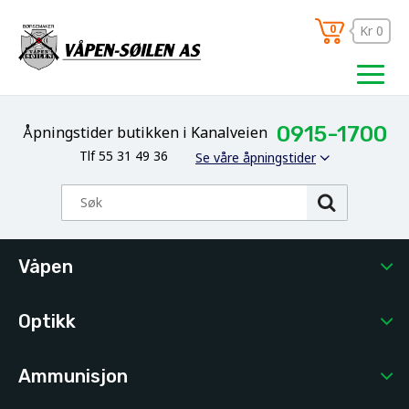
0
Kr 0
0915-1700
Åpningstider butikken i Kanalveien
Tlf 55 31 49 36
Se våre åpningstider
Våpen
Optikk
Ammunisjon