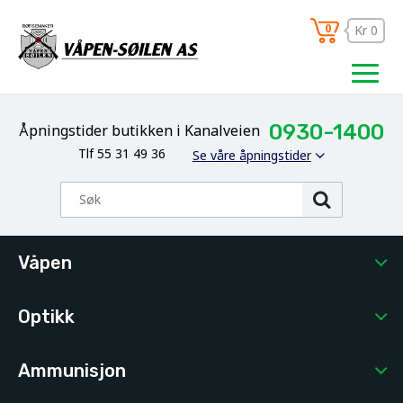
0
Kr 0
0930-1400
Åpningstider butikken i Kanalveien
Tlf 55 31 49 36
Se våre åpningstider
Våpen
Optikk
Ammunisjon