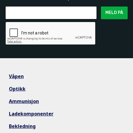
MELD PÅ
Våpen
Optikk
Ammunisjon
Ladekomponenter
Bekledning